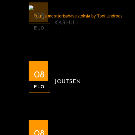
08
KARHU 1
ELO
08
JOUTSEN
ELO
08