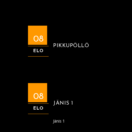
08
PIKKUPÖLLÖ
ELO
08
JÄNIS 1
ELO
Jänis 1