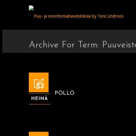
Archive For Term: Puuveist
31
PÖLLÖ
HEINÄ