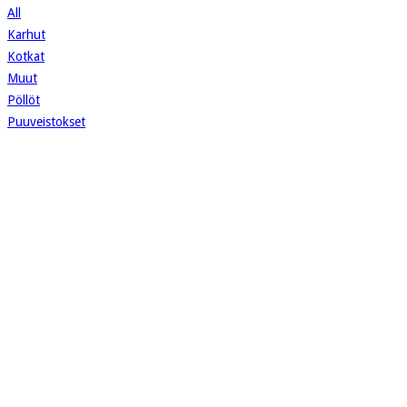
All
Karhut
Kotkat
Muut
Pöllöt
Puuveistokset