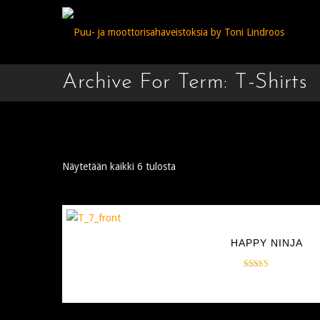
Archive For Term: T-Shirts
Näytetään kaikki 6 tulosta
HAPPY NINJA
Arvostelu
$
18.00
tuotteesta:
5.00
/ 5