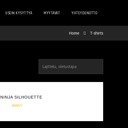
USEIN KYSYTTYÄ
MYYTÄVÄT
YHTEYDENOTTO
Home
T-shirts
NINJA SILHOUETTE
Arvostelu
$
20.00
tuotteesta:
5.00
/ 5