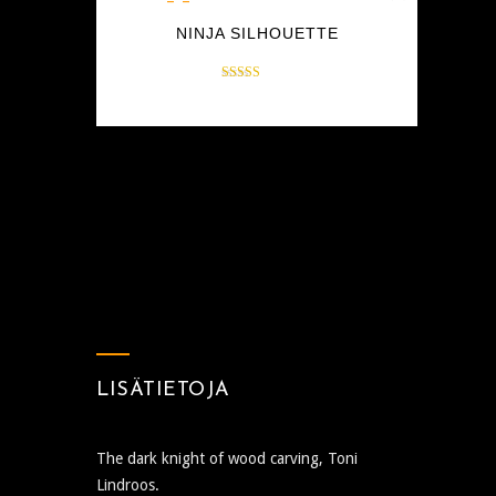
NINJA SILHOUETTE
Arvostelu
$
35.00
tuotteesta:
4.17
/ 5
LISÄTIETOJA
The dark knight of wood carving, Toni
Lindroos.