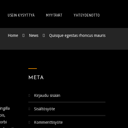
USEIN KYSYTTYÄ
MYYTÄVÄT
YHTEYDENOTTO
Home
News
Quisque egestas rhoncus mauris
META
Kirjaudu sisään
ngilla
Sisältösyöte
pis,
morbi
Kommenttisyöte