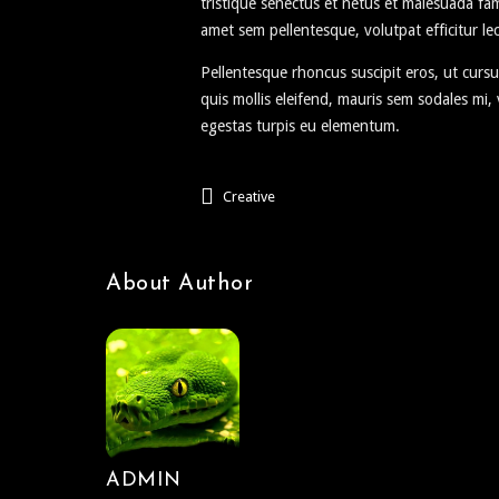
tristique senectus et netus et malesuada fame
amet sem pellentesque, volutpat efficitur lec
Pellentesque rhoncus suscipit eros, ut cursu
quis mollis eleifend, mauris sem sodales mi
egestas turpis eu elementum.
Creative
About Author
ADMIN