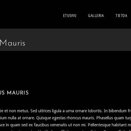
ETUSIVU
GALLERIA
TIETOA
Mauris
US MAURIS
ie et non metus. Sed ultrices ligula a urna ornare lobortis. In bibendum fri
ium nulla at ornare. Quisque egestas rhoncus mauris. Phasellus quam tur
. Fusce in quam sed ex faucibus venenatis ut non mi. Pellentesque habitant 