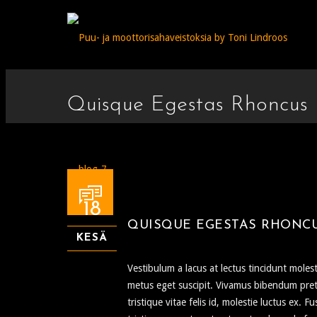
Quisque Egestas Rhoncus 
18
QUISQUE EGESTAS RHONC
KESÄ
Vestibulum a lacus at lectus tincidunt molest
metus eget suscipit. Vivamus bibendum pret
tristique vitae felis id, molestie luctus ex