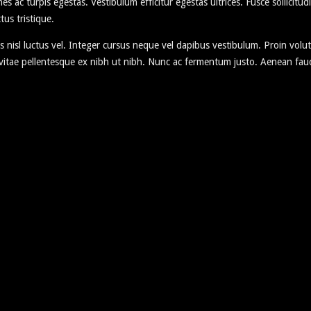
s ac turpis egestas. Vestibulum efficitur egestas ultrices. Fusce sollicitudi
tus tristique.
s nisl luctus vel. Integer cursus neque vel dapibus vestibulum. Proin volut
, vitae pellentesque ex nibh ut nibh. Nunc ac fermentum justo. Aenean fau