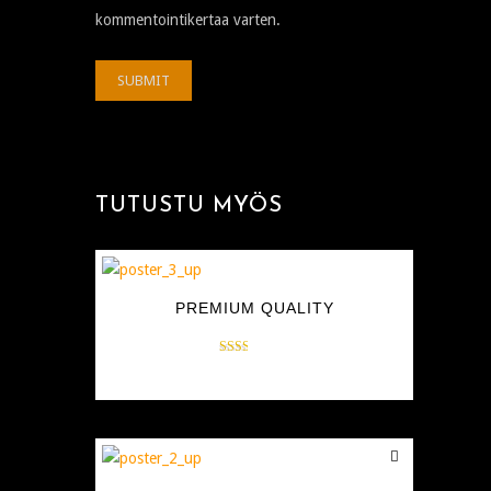
kommentointikertaa varten.
TUTUSTU MYÖS
PREMIUM QUALITY
Arvostelu
$
15.00
tuotteesta:
2.00
/ 5