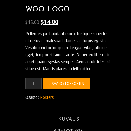
WOO LOGO
$
14.00
Alkuperäinen
Nykyinen
$
15.00
hinta
hinta
Pellentesque habitant morbi tristique senectus
oli:
on:
et netus et malesuada fames ac turpis egestas.
$15.00.
$14.00.
Vestibulum tortor quam, feugiat vitae, ultricies
eget, tempor sit amet, ante. Donec eu libero sit
amet quam egestas semper. Aenean ultricies mi
vitae est. Mauris placerat eleifend leo.
Woo
LISÄÄ OSTOSKORIIN
Logo
määrä
Osasto:
Posters
KUVAUS
ARVIOT (0)