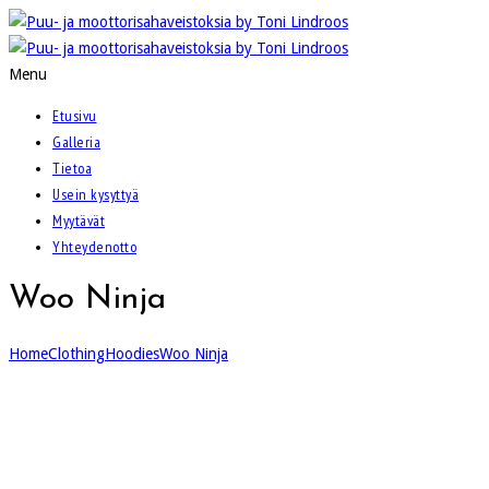
Menu
Etusivu
Galleria
Tietoa
Usein kysyttyä
Myytävät
Yhteydenotto
Woo Ninja
Home
Clothing
Hoodies
Woo Ninja