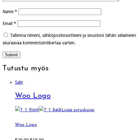
Name
*
Email
*
Tallenna nimeni, sähköpostiosoitteeni ja sivustoni tähän selaimeen
seuraavaa kommentointikertaa varten.
Tutustu myös
Sale
Woo Logo
Lisää ostoskoriin
Woo Logo
Alkuperäinen
Nykyinen
$
20.00
$
18.00