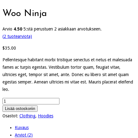
Woo Ninja
Arvio
4.50
5:stä perustuen
2
asiakkaan arvotukseen.
(
2
tuotearviota)
$
35.00
Pellentesque habitant morbi tristique senectus et netus et malesuada
fames ac turpis egestas. Vestibulum tortor quam, feugiat vitae,
ultricies eget, tempor sit amet, ante. Donec eu libero sit amet quam
egestas semper. Aenean ultricies mi vitae est. Mauris placerat eleifend
leo.
Woo
Ninja
Lisää ostoskoriin
määrä
Osastot:
Clothing
,
Hoodies
Kuvaus
Arviot (2)