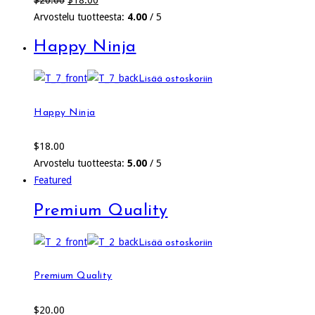
hinta
hinta
Arvostelu tuotteesta:
4.00
/ 5
oli:
on:
Happy Ninja
$20.00.
$18.00.
Lisää ostoskoriin
Happy Ninja
$
18.00
Arvostelu tuotteesta:
5.00
/ 5
Featured
Premium Quality
Lisää ostoskoriin
Premium Quality
$
20.00