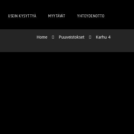
USEIN KYSYTTYÄ
MYYTÄVÄT
YHTEYDENOTTO
Home
Puuveistokset
Karhu 4