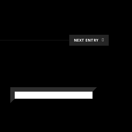
NEXT ENTRY
JÄNIS 3
Puuveistokset